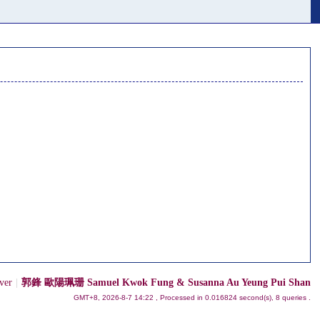
ver
|
郭鋒 歐陽珮珊 Samuel Kwok Fung & Susanna Au Yeung Pui Shan
GMT+8, 2026-8-7 14:22
, Processed in 0.016824 second(s), 8 queries .