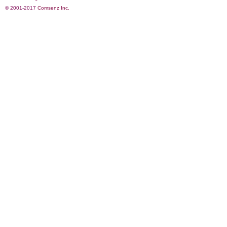
© 2001-2017
Comsenz Inc.
影
鋒