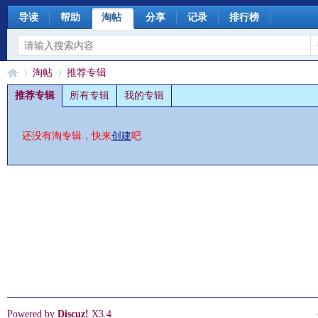
导读
帮助
淘帖
分享
记录
排行榜
淘帖
推荐专辑
推荐专辑
所有专辑
我的专辑
§
›
›
还没有淘专辑，快来
创建
吧
珊
Powered by
Discuz!
X3.4