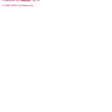
Powered by
Discuz!
X3.4
© 2001-2017
Comsenz Inc.
影
鋒