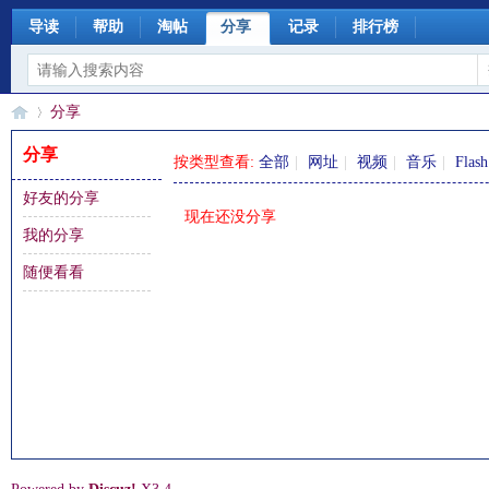
导读
帮助
淘帖
分享
记录
排行榜
分享
分享
按类型查看:
全部
|
网址
|
视频
|
音乐
|
Flash
好友的分享
§
›
现在还没分享
我的分享
随便看看
珊