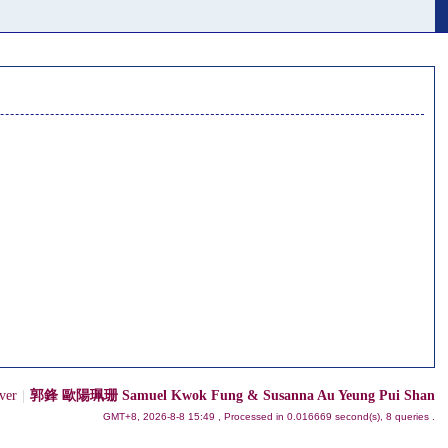
ver
|
郭鋒 歐陽珮珊 Samuel Kwok Fung & Susanna Au Yeung Pui Shan
GMT+8, 2026-8-8 15:49
, Processed in 0.016669 second(s), 8 queries .