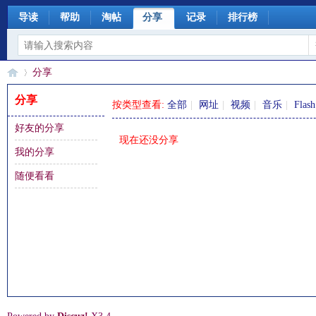
导读
帮助
淘帖
分享
记录
排行榜
分享
分享
按类型查看:
全部
|
网址
|
视频
|
音乐
|
Flash
好友的分享
§
›
现在还没分享
我的分享
随便看看
珊