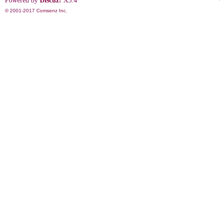
Powered by
Discuz!
X3.4
© 2001-2017
Comsenz Inc.
影
鋒