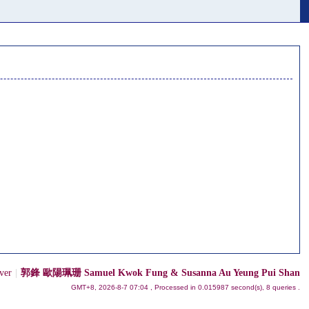
ver
|
郭鋒 歐陽珮珊 Samuel Kwok Fung & Susanna Au Yeung Pui Shan
GMT+8, 2026-8-7 07:04
, Processed in 0.015987 second(s), 8 queries .