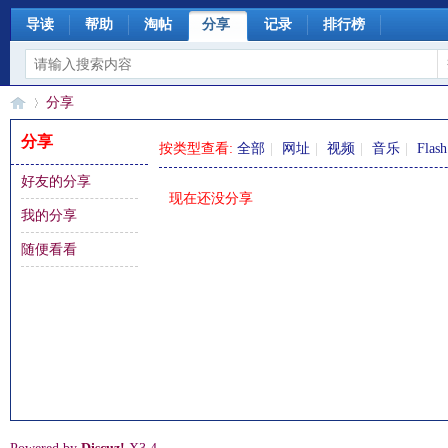
导读
帮助
淘帖
分享
记录
排行榜
分享
分享
按类型查看:
全部
|
网址
|
视频
|
音乐
|
Flash
好友的分享
§
›
现在还没分享
我的分享
随便看看
珊