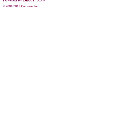
Powered by
Discuz!
X3.4
© 2001-2017
Comsenz Inc.
影
鋒