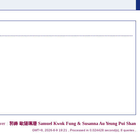
ver
|
郭鋒 歐陽珮珊 Samuel Kwok Fung & Susanna Au Yeung Pui Shan
GMT+8, 2026-8-9 19:21
, Processed in 0.024428 second(s), 8 queries .