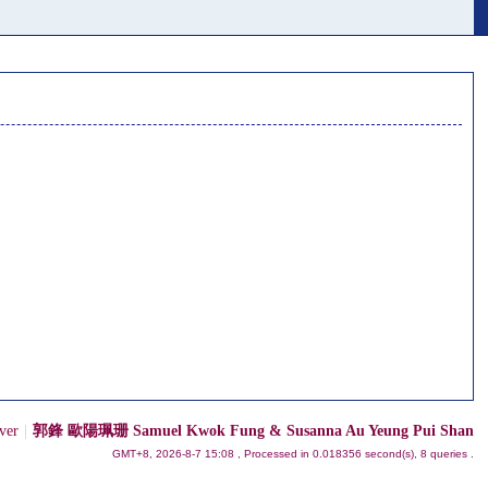
ver
|
郭鋒 歐陽珮珊 Samuel Kwok Fung & Susanna Au Yeung Pui Shan
GMT+8, 2026-8-7 15:08
, Processed in 0.018356 second(s), 8 queries .