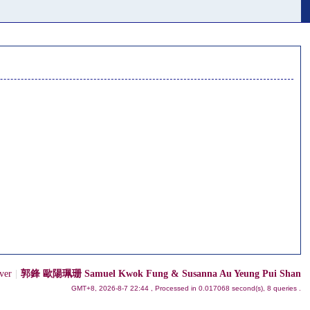
ver
|
郭鋒 歐陽珮珊 Samuel Kwok Fung & Susanna Au Yeung Pui Shan
GMT+8, 2026-8-7 22:44
, Processed in 0.017068 second(s), 8 queries .