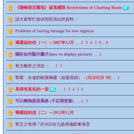
《珊峰留言園地》版塊權限 Restrictions of Chatting Room
..
請大家幫忙提供郭郭演出的資料
Problems of leaving message for new registrar
影
珮珊姐的信（一）～2007年12月
...
2
3
4
5
6
..
8
關於如何顯示圖片(how to display picture)
...
2
幫主離世之消息
...
2
3
摯愛：永遠的歐陽珮珊（短版視頻）
- [阅读权限
10
]
...
2
美得有真实的一面
...
2
3
4
5
6
可以轉換版面風格 (不定期更新)
...
2
3
鋒
珮珊姐的信（二）～2012年11月
幫主之喪禮-7月30日在九龍殯儀館東海堂