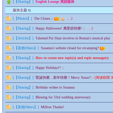
[
【Sharing】
]
English Lounge 英語版块
版块主题
[
【Photos】
]
The Clones
...
2
情
[
【Sharing】
]
Happy Halloween! 萬聖節快樂!
...
2
[
【Articles】
]
Talented Pui Shan involves in Roman's musical play
[
【其他Others】
]
Susanna's website closed for revamping?
[
【Sharing】
]
How to create new topic(s) and reply message(s)
[
【Sharing】
]
Happy Holidays!!
§
[
【Sharing】
]
聖誕快樂，新年快樂！Merry Xmas!!
- [阅读权限
3
[
【Sharing】
]
Birthday wishes to Susanna
[
【Sharing】
]
Blessing for 33rd wedding anniversary
[
【其他Others】
]
Million Thanks!