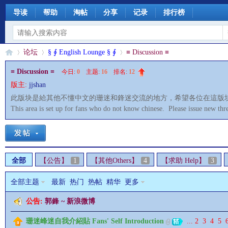
导读
帮助
淘帖
分享
记录
排行榜
论坛
§ ∮ English Lounge § ∮
≡ Discussion ≡
≡ Discussion ≡
今日:
0
|
主题:
16
|
排名:
12
版主:
jjshan
§
»
›
›
此版块是給其他不懂中文的珊迷和鋒迷交流的地方，希望各位在這版
This area is set up for fans who do not know chinese. Please issue new t
全部
【公告】
1
【其他Others】
4
【求助 Help】
3
全部主题
最新
热门
热帖
精华
更多
珊
公告:
郭鋒 ~ 新浪微博
珊迷峰迷自我介紹貼 Fans' Self Introduction
...
2
3
4
5