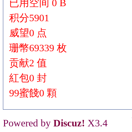
已用空间
0 B
积分
5901
威望
0 点
珊幣
69339 枚
贡献
2 值
紅包
0 封
99蜜餞
0 顆
Powered by
Discuz!
X3.4