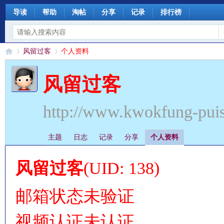
导读
帮助
淘帖
分享
记录
排行榜
风留过客
个人资料
风留过客
§
›
›
http://www.kwokfung-pui
主题
日志
记录
分享
个人资料
风留过客
(UID: 138)
邮箱状态
未验证
珊
视频认证
未认证