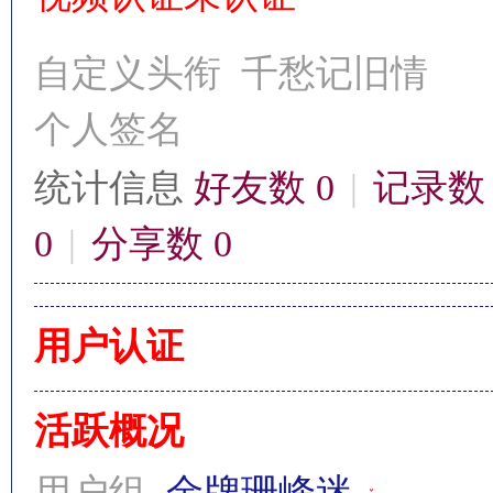
自定义头衔
千愁记旧情
个人签名
影
统计信息
好友数 0
|
记录数 
0
|
分享数 0
用户认证
鋒
活跃概况
用户组
金牌珊峰迷