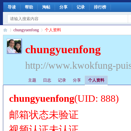
导读
帮助
淘帖
分享
记录
排行榜
chungyuenfong
个人资料
chungyuenfong
§
›
›
http://www.kwokfung-pui
主题
日志
记录
分享
个人资料
chungyuenfong
(UID: 888)
邮箱状态
未验证
珊
视频认证
未认证