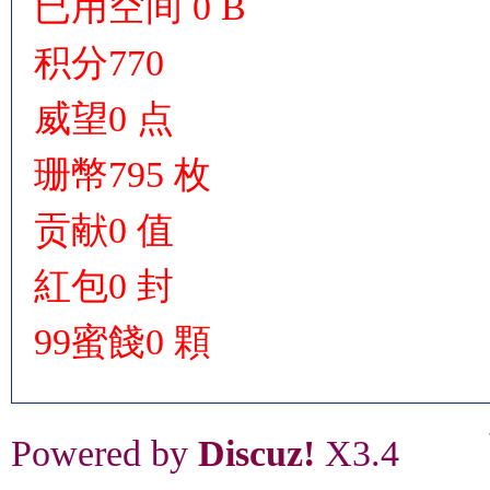
已用空间
0 B
积分
770
威望
0 点
珊幣
795 枚
贡献
0 值
紅包
0 封
99蜜餞
0 顆
Powered by
Discuz!
X3.4