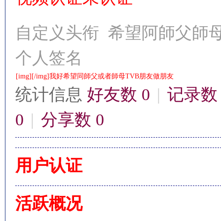
自定义头衔
希望阿師父師母
个人签名
影
[img][/img]我好希望同師父或者師母TVB朋友做朋友
统计信息
好友数 0
|
记录数 
0
|
分享数 0
用户认证
鋒
活跃概况