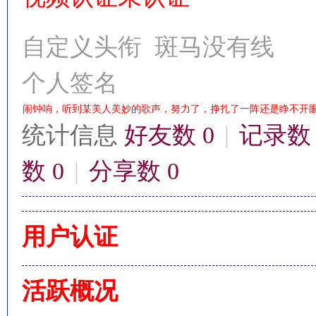
自定义头衔
斑马没有线
个人签名
影
闹钟响，听到某美人美妙的歌声，努力了，挣扎了一阵还是睁不开
统计信息
好友数 0
|
记录数 
数 0
|
分享数 0
用户认证
鋒
活跃概况