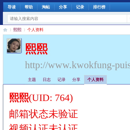
导读
帮助
淘帖
分享
记录
排行榜
熙熙
个人资料
熙熙
§
›
›
http://www.kwokfung-pui
主题
日志
记录
分享
个人资料
熙熙
(UID: 764)
邮箱状态
未验证
珊
视频认证
未认证