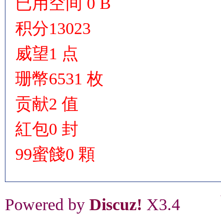
已用空间
0 B
积分
13023
威望
1 点
珊幣
6531 枚
贡献
2 值
紅包
0 封
99蜜餞
0 顆
Powered by
Discuz!
X3.4