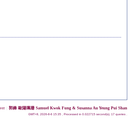
ver
|
郭鋒 歐陽珮珊 Samuel Kwok Fung & Susanna Au Yeung Pui Shan
GMT+8, 2026-8-6 15:35
, Processed in 0.022715 second(s), 17 queries .