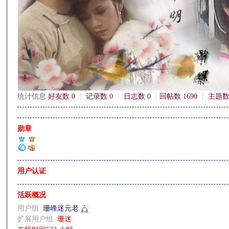
影
统计信息
好友数 0
|
记录数 0
|
日志数 0
|
回帖数 1690
|
主题数
勋章
鋒
用户认证
活跃概况
用户组
珊峰迷元老
扩展用户组
珊迷