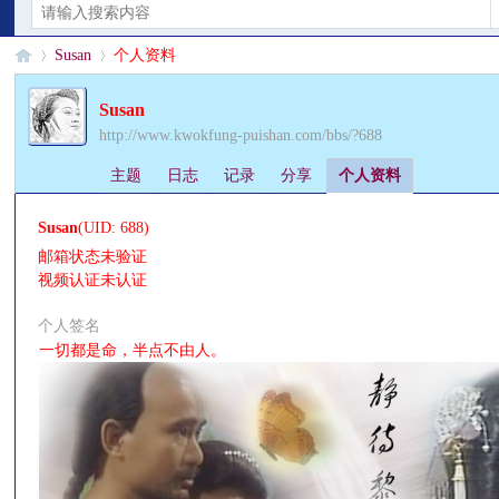
Susan
个人资料
Susan
http://www.kwokfung-puishan.com/bbs/?688
§
›
›
主题
日志
记录
分享
个人资料
Susan
(UID: 688)
邮箱状态
未验证
视频认证
未认证
个人签名
一切都是命，半点不由人。
珊