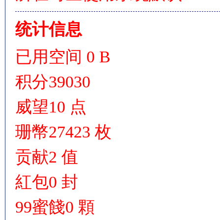
统计信息
已用空间
0 B
积分
39030
威望
10 点
珊幣
27423 枚
贡献
2 值
紅包
0 封
99蜜餞
0 顆