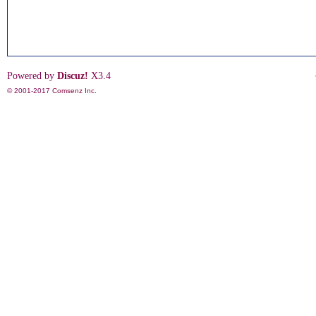
Powered by
Discuz!
X3.4
© 2001-2017
Comsenz Inc.
影
鋒