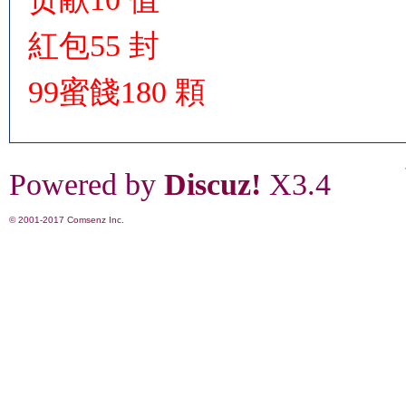
紅包
55 封
99蜜餞
180 顆
Powered by
Discuz!
X3.4
© 2001-2017
Comsenz Inc.