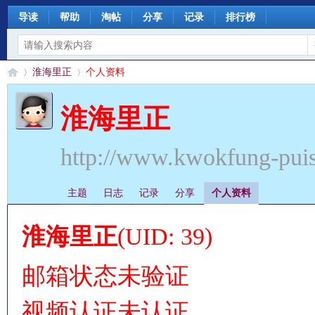
导读
帮助
淘帖
分享
记录
排行榜
淮海里正
个人资料
淮海里正
§
›
›
http://www.kwokfung-pui
主题
日志
记录
分享
个人资料
淮海里正
(UID: 39)
邮箱状态
未验证
珊
视频认证
未认证