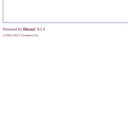
Powered by
Discuz!
X3.4
© 2001-2017
Comsenz Inc.
影
鋒