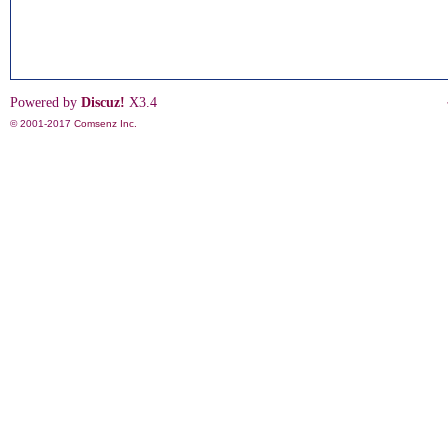
Powered by
Discuz!
X3.4
© 2001-2017
Comsenz Inc.
影
鋒