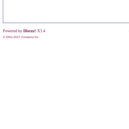
Powered by
Discuz!
X3.4
© 2001-2017
Comsenz Inc.
影
鋒