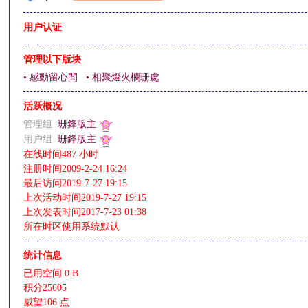
用户认证
影
管理以下版块
• 感動留心間
• 相聚燈火欄珊處
活跃概况
管理组
珊鋒版主
用户组
珊鋒版主
在线时间
487 小时
注册时间
2009-2-24 16:24
最后访问
2019-7-27 19:15
鋒
上次活动时间
2019-7-27 19:15
上次发表时间
2017-7-23 01:38
所在时区
使用系统默认
统计信息
已用空间
0 B
积分
25605
威望
106 点