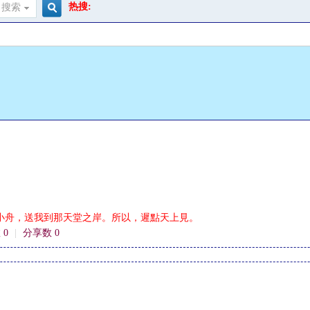
热搜:
搜索
搜
索
小舟，送我到那天堂之岸。所以，遲點天上見。
 0
|
分享数 0