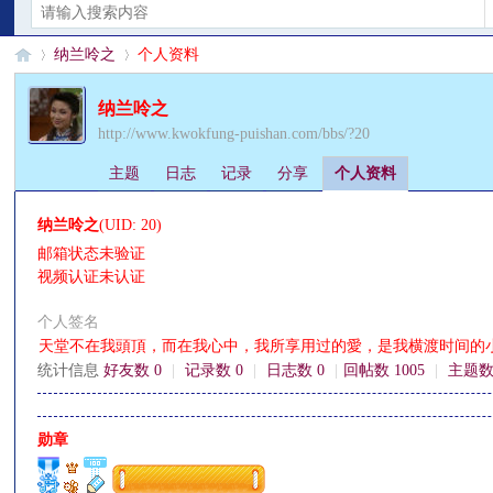
纳兰呤之
个人资料
纳兰呤之
http://www.kwokfung-puishan.com/bbs/?20
§
›
›
主题
日志
记录
分享
个人资料
纳兰呤之
(UID: 20)
邮箱状态
未验证
视频认证
未认证
个人签名
天堂不在我頭頂，而在我心中，我所享用过的愛，是我横渡时间的
珊
统计信息
好友数 0
|
记录数 0
|
日志数 0
|
回帖数 1005
|
主题数
勋章