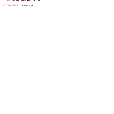
Powered by
Discuz!
X3.4
© 2001-2017
Comsenz Inc.
影
鋒