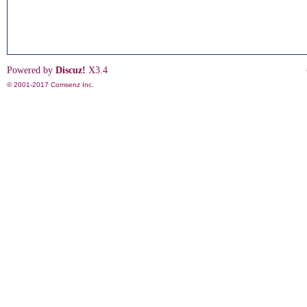
Powered by
Discuz!
X3.4
© 2001-2017
Comsenz Inc.
影
鋒