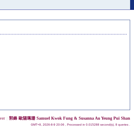
ver
|
郭鋒 歐陽珮珊 Samuel Kwok Fung & Susanna Au Yeung Pui Shan
GMT+8, 2026-8-9 20:06
, Processed in 0.015288 second(s), 8 queries .