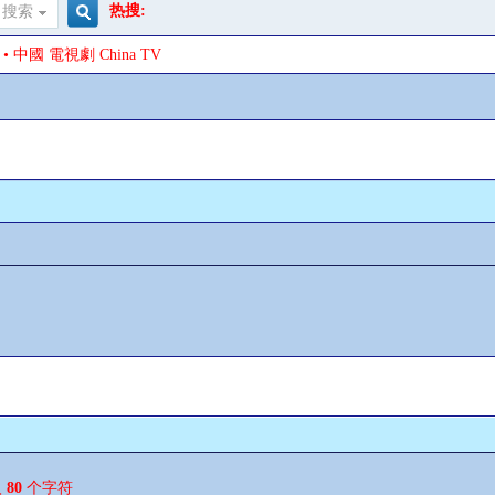
热搜:
搜索
搜
• 中國 電視劇 China TV
索
入
80
个字符