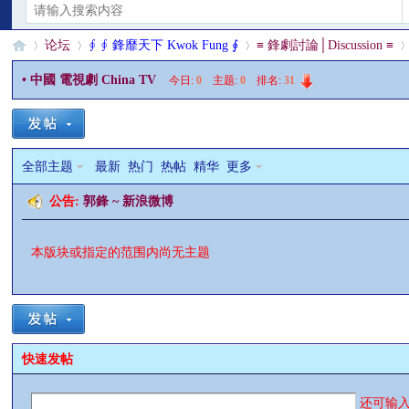
论坛
∮ ∮ 鋒靡天下 Kwok Fung ∮
≡ 鋒劇討論│Discussion ≡
• 中國 電視劇 China TV
今日:
0
|
主题:
0
|
排名:
31
§
»
›
›
›
全部主题
最新
热门
热帖
精华
更多
公告:
郭鋒 ~ 新浪微博
本版块或指定的范围内尚无主题
珊
快速发帖
还可输