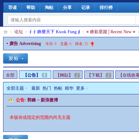
导读
帮助
淘帖
分享
记录
排行榜
论坛
∮ ∮ 鋒靡天下 Kwok Fung ∮
≡ 鋒影星蹤│Recent New ≡
• 廣告 Advertising
今日:
0
|
主题:
6
|
排名:
35
§
»
›
›
›
全部
【公告】
1
【轉貼】
2
【下載】
2
【在线收
全部主题
最新
热门
热帖
精华
更多
公告:
郭鋒 ~ 新浪微博
本版块或指定的范围内尚无主题
珊