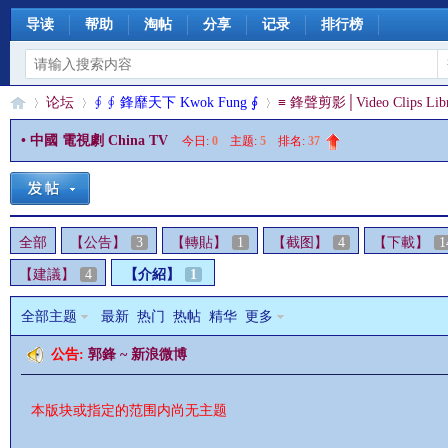
导读
帮助
淘帖
分享
记录
排行榜
论坛
∮ ∮ 鋒靡天下 Kwok Fung ∮
≡ 鋒聲剪影│Video Clips Libr
• 中國 電視劇 China TV
今日:
0
|
主题:
5
|
排名:
37
§
»
›
›
全部
【公告】
3
【轉貼】
1
【截图】
4
【下載】
1
【建議】
4
【介紹】
1
全部主题
最新
热门
热帖
精华
更多
公告:
郭鋒 ~ 新浪微博
珊
本版块或指定的范围内尚无主题