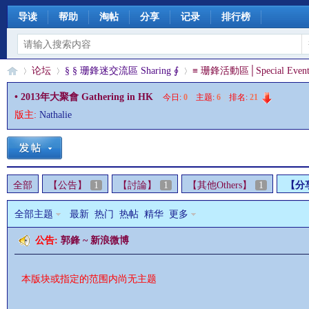
导读
帮助
淘帖
分享
记录
排行榜
论坛
§ § 珊鋒迷交流區 Sharing ∮
≡ 珊鋒活動區│Special Event
• 2013年大聚會 Gathering in HK
今日:
0
|
主题:
6
|
排名:
21
版主:
Nathalie
§
»
›
›
全部
【公告】
1
【討論】
1
【其他Others】
1
【分
全部主题
最新
热门
热帖
精华
更多
公告:
郭鋒 ~ 新浪微博
珊
本版块或指定的范围内尚无主题