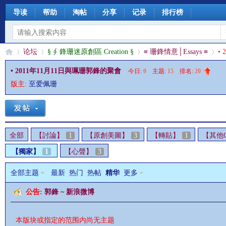
导读
帮助
淘帖
分享
记录
排行榜
论坛
§ ∮ 鋒珊迷原創區 Creation §
≡ 珊鋒情意│Essays ≡
•
• 2011年11月11日與珮珊郭鋒的聚會
今日:
0
|
主题:
15
|
排名:
20
版主:
至爱佩珊
§
»
›
›
›
全部
【討論】
1
【原創美圖】
3
【轉貼】
1
【其他Ot
【獨家】
1
【心聲】
3
全部主题
最新
热门
热帖
精华
更多
公告:
郭鋒 ~ 新浪微博
珊
本版块或指定的范围内尚无主题