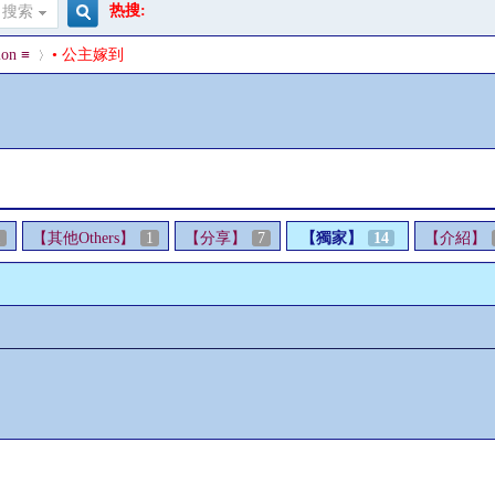
热搜:
搜索
搜
on ≡
• 公主嫁到
索
›
1
【其他Others】
1
【分享】
7
【獨家】
14
【介紹】