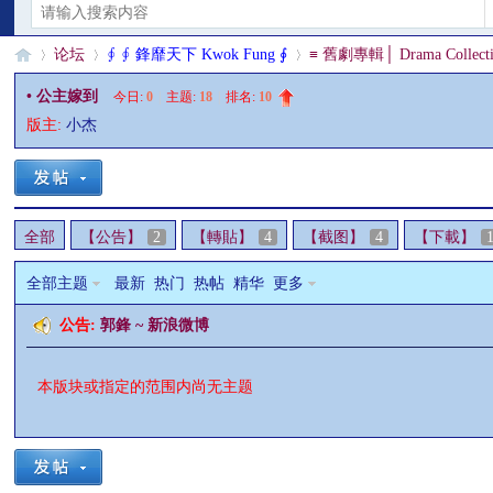
论坛
∮ ∮ 鋒靡天下 Kwok Fung ∮
≡ 舊劇專輯│ Drama Collecti
• 公主嫁到
今日:
0
|
主题:
18
|
排名:
10
版主:
小杰
§
»
›
›
全部
【公告】
2
【轉貼】
4
【截图】
4
【下載】
全部主题
最新
热门
热帖
精华
更多
公告:
郭鋒 ~ 新浪微博
珊
本版块或指定的范围内尚无主题