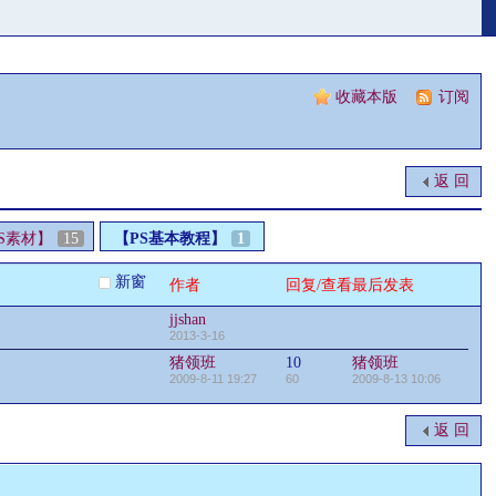
收藏本版
|
订阅
返 回
S素材】
15
【PS基本教程】
1
新窗
作者
回复/查看
最后发表
jjshan
2013-3-16
猪领班
10
猪领班
2009-8-11 19:27
60
2009-8-13 10:06
返 回