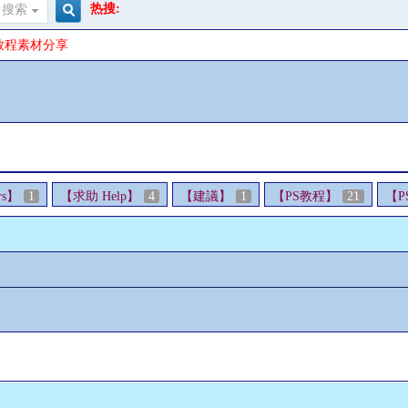
热搜:
搜索
搜
S教程素材分享
索
rs】
1
【求助 Help】
4
【建議】
1
【PS教程】
21
【P