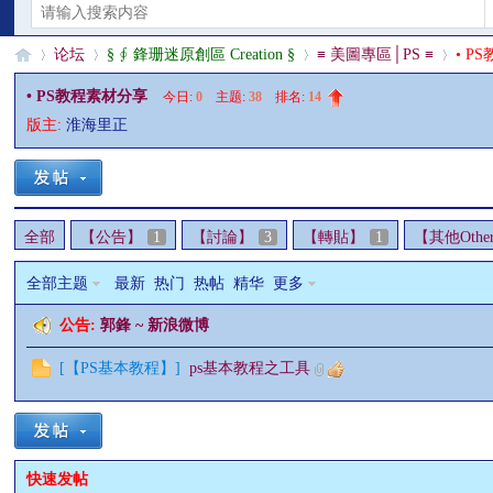
论坛
§ ∮ 鋒珊迷原創區 Creation §
≡ 美圖專區│PS ≡
• P
• PS教程素材分享
今日:
0
|
主题:
38
|
排名:
14
版主:
淮海里正
§
»
›
›
›
全部
【公告】
1
【討論】
3
【轉貼】
1
【其他Othe
全部主题
最新
热门
热帖
精华
更多
公告:
郭鋒 ~ 新浪微博
珊
[
【PS基本教程】
]
ps基本教程之工具
快速发帖