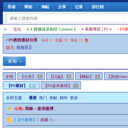
导读
帮助
淘帖
分享
记录
排行榜
论坛
§ ∮ 鋒珊迷原創區 Creation §
≡ 美圖專區│PS ≡
• P
• PS教程素材分享
今日:
0
|
主题:
38
|
排名:
15
版主:
淮海里正
§
»
›
›
›
全部
【公告】
1
【討論】
3
【轉貼】
1
【其他Other
【PS素材】
15
【PS基本教程】
1
全部主题
最新
热门
热帖
精华
更多
公告:
郭鋒 ~ 新浪微博
珊
[
【PS素材】
]
底圖 3