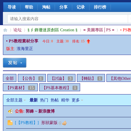
导读
帮助
淘帖
分享
记录
排行榜
论坛
§ ∮ 鋒珊迷原創區 Creation §
≡ 美圖專區│PS ≡
• P
• PS教程素材分享
今日:
0
|
主题:
38
|
排名:
15
版主:
淮海里正
§
»
›
›
›
全部
【公告】
1
【討論】
3
【轉貼】
1
【其他Other
【PS素材】
15
【PS基本教程】
1
全部主题
最新
热门
热帖
精华
更多
公告:
郭鋒 ~ 新浪微博
珊
[
【PS教程】
]
形狀蒙版