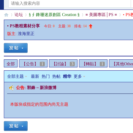
论坛
§ ∮ 鋒珊迷原創區 Creation §
≡ 美圖專區│PS ≡
• P
• PS教程素材分享
今日:
0
|
主题:
38
|
排名:
14
版主:
淮海里正
§
»
›
›
›
全部
【公告】
1
【討論】
3
【轉貼】
1
【其他Othe
全部主题
最新
热门
热帖
精华
更多
公告:
郭鋒 ~ 新浪微博
珊
本版块或指定的范围内尚无主题