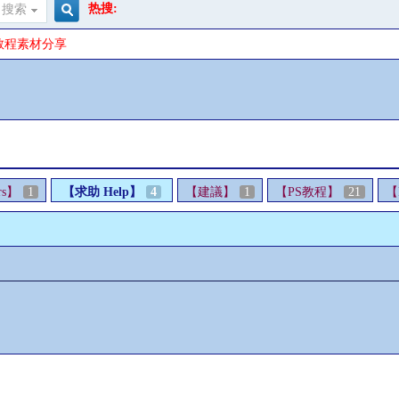
热搜:
搜索
搜
S教程素材分享
索
rs】
1
【求助 Help】
4
【建議】
1
【PS教程】
21
【