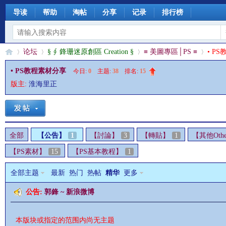
导读
帮助
淘帖
分享
记录
排行榜
论坛
§ ∮ 鋒珊迷原創區 Creation §
≡ 美圖專區│PS ≡
• P
• PS教程素材分享
今日:
0
|
主题:
38
|
排名:
15
版主:
淮海里正
§
»
›
›
›
全部
【公告】
1
【討論】
3
【轉貼】
1
【其他Othe
【PS素材】
15
【PS基本教程】
1
全部主题
最新
热门
热帖
精华
更多
公告:
郭鋒 ~ 新浪微博
珊
本版块或指定的范围内尚无主题