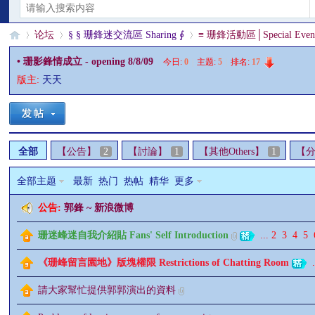
论坛
§ § 珊鋒迷交流區 Sharing ∮
≡ 珊鋒活動區│Special Even
• 珊影鋒情成立 - opening 8/8/09
今日:
0
|
主题:
5
|
排名:
17
版主:
天天
§
»
›
›
全部
【公告】
2
【討論】
1
【其他Others】
1
【
全部主题
最新
热门
热帖
精华
更多
公告:
郭鋒 ~ 新浪微博
珊
珊迷峰迷自我介紹貼 Fans' Self Introduction
...
2
3
4
5
《珊峰留言園地》版塊權限 Restrictions of Chatting Room
.
請大家幫忙提供郭郭演出的資料