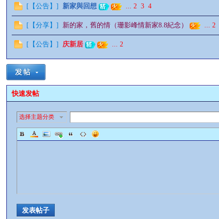
[
【公告】
]
新家與回想
...
2
3
4
情
[
【分享】
]
新的家，舊的情（珊影峰情新家8.8紀念）
...
2
[
【公告】
]
庆新居
...
2
快速发帖
§
选择主题分类
发表帖子