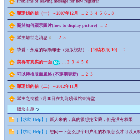
Problems of leaving message for new registrar
珮珊姐的信（一）～2007年12月
...
2
3
4
5
6
..
8
關於如何顯示圖片(how to display picture)
...
2
影
幫主離世之消息
...
2
3
摯愛：永遠的歐陽珮珊（短版視頻）
- [阅读权限
10
]
...
2
美得有真实的一面
...
2
3
4
5
6
可以轉換版面風格 (不定期更新)
...
2
3
珮珊姐的信（二）～2012年11月
鋒
幫主之喪禮-7月30日在九龍殯儀館東海堂
版块主题
[
【求助 Help】
]
新人来的，真的很想挖宝藏，但是没有权限
[
【求助 Help】
]
想问一下怎么那个用户组的权限怎么才可以又