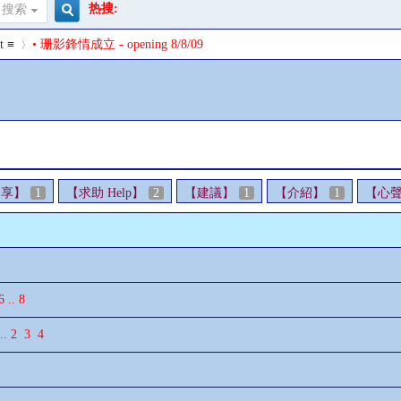
热搜:
搜索
搜
t ≡
• 珊影鋒情成立 - opening 8/8/09
索
›
分享】
1
【求助 Help】
2
【建議】
1
【介紹】
1
【心
6
..
8
..
2
3
4