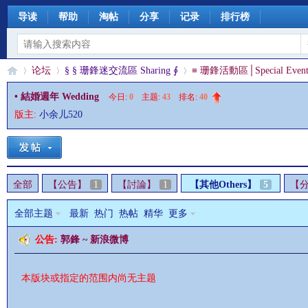
导读
帮助
淘帖
分享
记录
排行榜
论坛
§ § 珊鋒迷交流區 Sharing ∮
≡ 珊鋒活動區│Special Event
• 結婚週年 Wedding
今日:
0
|
主题:
43
|
排名:
40
版主:
小余儿520
§
»
›
›
全部
【公告】
1
【討論】
1
【其他Others】
5
【
全部主题
最新
热门
热帖
精华
更多
公告:
郭鋒 ~ 新浪微博
珊
本版块或指定的范围内尚无主题