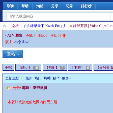
导读
帮助
淘帖
分享
记录
排行榜
论坛
∮ ∮ 鋒靡天下 Kwok Fung ∮
≡ 鋒聲剪影│Video Clips Libr
• ATV 劇集
今日:
0
|
主题:
6
|
排名:
64
版主:
小余儿520
§
»
›
›
全部
【轉貼】
10
【截图】
2
【下載】
6
【在线收
全部主题
最新
热门
热帖
精华
更多
公告:
郭鋒 ~ 新浪微博
珊
本版块或指定的范围内尚无主题