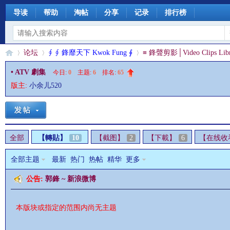
导读
帮助
淘帖
分享
记录
排行榜
论坛
∮ ∮ 鋒靡天下 Kwok Fung ∮
≡ 鋒聲剪影│Video Clips Libr
• ATV 劇集
今日:
0
|
主题:
6
|
排名:
65
版主:
小余儿520
§
»
›
›
全部
【轉貼】
10
【截图】
2
【下載】
6
【在线收
全部主题
最新
热门
热帖
精华
更多
公告:
郭鋒 ~ 新浪微博
珊
本版块或指定的范围内尚无主题