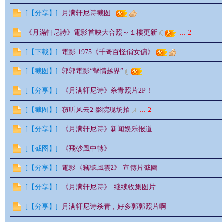
[
【分享】
]
月满轩尼诗截图..
《月滿軒尼詩》電影首映大合照～１樓更新
...
2
情
[
【下載】
]
電影 1975《千奇百怪俏女傭》
[
【截图】
]
郭郭電影“擊情越界”
[
【分享】
]
《月满轩尼诗》杀青照片2P！
[
【截图】
]
窃听风云2 影院现场拍
...
2
[
【分享】
]
《月满轩尼诗》新闻娱乐报道
§
[
【截图】
]
《飛砂風中轉》
[
【分享】
]
電影《竊聽風雲2》 宣傳片截圖
[
【分享】
]
《月满轩尼诗》_继续收集图片
[
【分享】
]
月满轩尼诗杀青，好多郭郭照片啊