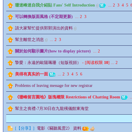
珊迷峰迷自我介紹貼 Fans' Self Introduction
...
2
3
4
5
可以轉換版面風格 (不定期更新)
...
2
3
請大家幫忙提供郭郭演出的資料
幫主離世之消息
...
2
3
影
關於如何顯示圖片(how to display picture)
...
2
摯愛：永遠的歐陽珮珊（短版視頻）
- [阅读权限
10
]
...
2
美得有真实的一面
...
2
3
4
5
6
Problems of leaving message for new registrar
《珊峰留言園地》版塊權限 Restrictions of Chatting Room
..
鋒
幫主之喪禮-7月30日在九龍殯儀館東海堂
[
【分享】
]
電影《竊聽風雲2》 資料