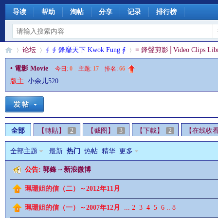
导读
帮助
淘帖
分享
记录
排行榜
论坛
∮ ∮ 鋒靡天下 Kwok Fung ∮
≡ 鋒聲剪影│Video Clips Libr
• 電影 Movie
今日:
0
|
主题:
17
|
排名:
66
版主:
小余儿520
§
»
›
›
全部
【轉貼】
2
【截图】
3
【下載】
2
【在线收
全部主题
最新
热门
热帖
精华
更多
公告:
郭鋒 ~ 新浪微博
珊
珮珊姐的信（二）～2012年11月
珮珊姐的信（一）～2007年12月
...
2
3
4
5
6
..
8