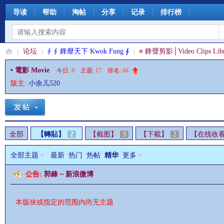
导读
帮助
淘帖
分享
记录
排行榜
论坛
∮ ∮ 鋒靡天下 Kwok Fung ∮
≡ 鋒聲剪影│Video Clips Libr
• 電影 Movie
今日:
0
|
主题:
17
|
排名:
66
版主:
小余儿520
§
»
›
›
全部
【轉貼】
2
【截图】
3
【下載】
2
【在线收
全部主题
最新
热门
热帖
精华
更多
公告:
郭鋒 ~ 新浪微博
珊
本版块或指定的范围内尚无主题