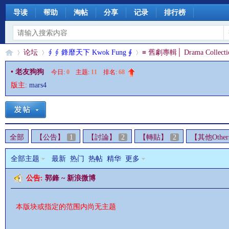
导读
帮助
淘帖
分享
记录
排行榜
论坛
∮ ∮ 鋒靡天下 Kwok Fung ∮
≡ 舊劇專輯│ Drama Collecti
• 老友狗狗
今日:
0
|
主题:
11
|
排名:
68
版主:
mars4
§
»
›
›
全部
【公告】
1
【討論】
2
【轉貼】
2
【其他Other
全部主题
最新
热门
热帖
精华
更多
公告:
郭鋒 ~ 新浪微博
珊
本版块或指定的范围内尚无主题