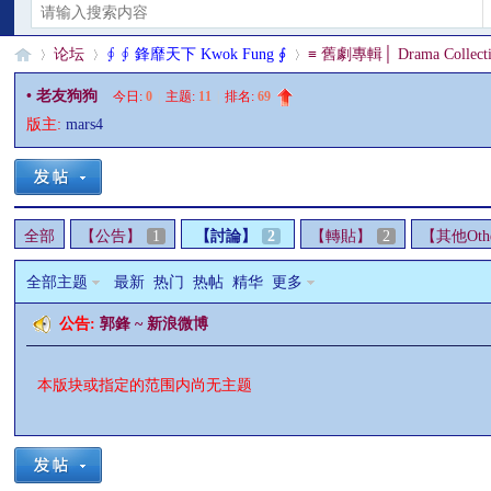
论坛
∮ ∮ 鋒靡天下 Kwok Fung ∮
≡ 舊劇專輯│ Drama Collecti
• 老友狗狗
今日:
0
|
主题:
11
|
排名:
69
版主:
mars4
§
»
›
›
全部
【公告】
1
【討論】
2
【轉貼】
2
【其他Oth
全部主题
最新
热门
热帖
精华
更多
公告:
郭鋒 ~ 新浪微博
珊
本版块或指定的范围内尚无主题