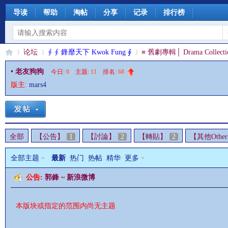
导读
帮助
淘帖
分享
记录
排行榜
论坛
∮ ∮ 鋒靡天下 Kwok Fung ∮
≡ 舊劇專輯│ Drama Collecti
• 老友狗狗
今日:
0
|
主题:
11
|
排名:
68
版主:
mars4
§
»
›
›
全部
【公告】
1
【討論】
2
【轉貼】
2
【其他Other
全部主题
最新
热门
热帖
精华
更多
公告:
郭鋒 ~ 新浪微博
珊
本版块或指定的范围内尚无主题