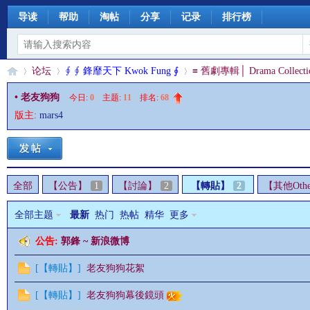
导读
帮助
淘帖
分享
记录
排行榜
论坛
∮ ∮ 鋒靡天下 Kwok Fung ∮
≡ 舊劇專輯│ Drama Collecti
• 老友狗狗
今日:
0
|
主题:
11
|
排名:
68
版主:
mars4
§
»
›
›
全部
【公告】
1
【討論】
2
【轉貼】
2
【其他Othe
全部主题
最新
热门
热帖
精华
更多
公告:
郭鋒 ~ 新浪微博
珊
[
【轉貼】
]
老友狗狗花絮
[
【轉貼】
]
老友狗狗幕後鏡頭