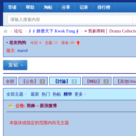
导读
帮助
淘帖
分享
记录
排行榜
论坛
∮ ∮ 鋒靡天下 Kwok Fung ∮
≡ 舊劇專輯│ Drama Collecti
• 老友狗狗
今日:
0
|
主题:
11
|
排名:
69
版主:
mars4
§
»
›
›
全部
【公告】
1
【討論】
2
【轉貼】
2
【其他Othe
全部主题
最新
热门
热帖
精华
更多
公告:
郭鋒 ~ 新浪微博
珊
本版块或指定的范围内尚无主题