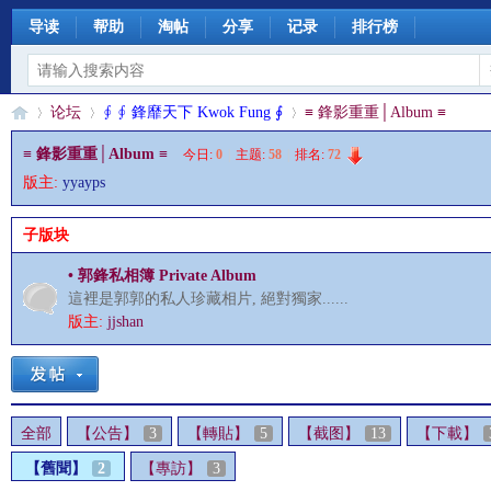
导读
帮助
淘帖
分享
记录
排行榜
论坛
∮ ∮ 鋒靡天下 Kwok Fung ∮
≡ 鋒影重重│Album ≡
≡ 鋒影重重│Album ≡
今日:
0
|
主题:
58
|
排名:
72
版主:
yyayps
§
»
›
›
子版块
• 郭鋒私相簿 Private Album
這裡是郭郭的私人珍藏相片, 絕對獨家......
版主:
jjshan
珊
全部
【公告】
3
【轉貼】
5
【截图】
13
【下載】
【舊聞】
2
【專訪】
3