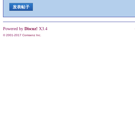
发表帖子
情
Powered by
Discuz!
X3.4
© 2001-2017
Comsenz Inc.
§