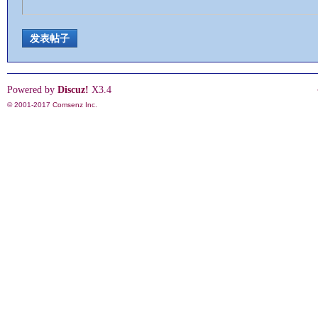
发表帖子
情
Powered by
Discuz!
X3.4
© 2001-2017
Comsenz Inc.
§