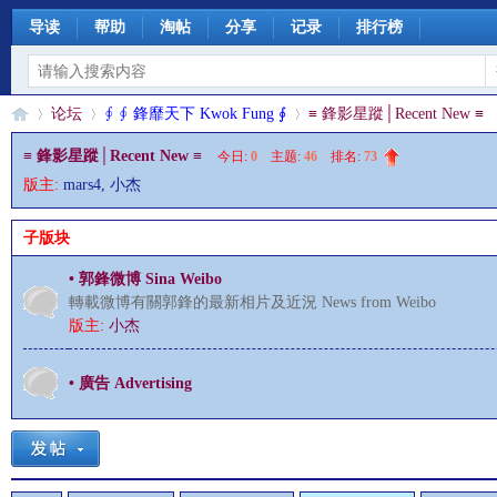
导读
帮助
淘帖
分享
记录
排行榜
论坛
∮ ∮ 鋒靡天下 Kwok Fung ∮
≡ 鋒影星蹤│Recent New ≡
≡ 鋒影星蹤│Recent New ≡
今日:
0
|
主题:
46
|
排名:
73
版主:
mars4
,
小杰
§
»
›
›
子版块
• 郭鋒微博 Sina Weibo
轉載微博有關郭鋒的最新相片及近況 News from Weibo
版主:
小杰
• 廣告 Advertising
珊